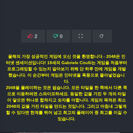
2
0
올해의 가장 성공적인 게임에 오신 것을 환영합니다 - 2048은 인
터넷 센세이션입니다! 19세의 Gabriele Cirulli는 게임을 처음부터
프로그래밍할 수 있는지 알아보기 위해 단 하루 만에 게임을 개발
했습니다. 이 순간부터 게임은 인터넷을 폭풍으로 몰아넣었습니
다.
2048을 플레이하는 것은 쉽습니다. 모든 타일을 한 쪽에서 다른 쪽
으로 이동하려면 스와이프하세요. 동일한 값을 가진 두 개의 타일
이 닿으면 하나로 합쳐지고 숫자를 더합니다. 게임의 목적은 최소
2048의 값을 가진 타일을 만드는 것입니다. 그리고 마침내 그렇게
할 수 있다면 한계를 뛰어 넘고 최고의 플레이어 중 최고를 이길 수
있습니다.