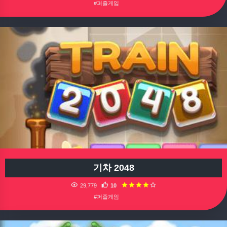
#퍼즐게임
기차 2048
29,779
10
#퍼즐게임