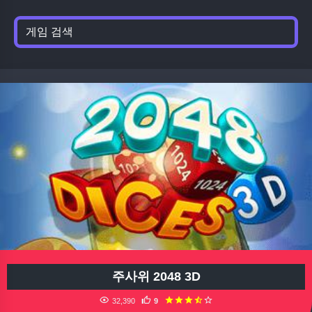
주사위 2048 3D
32,390
9