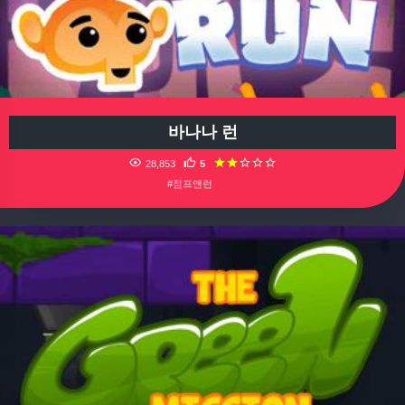
바나나 런
28,853
5
#점프앤런