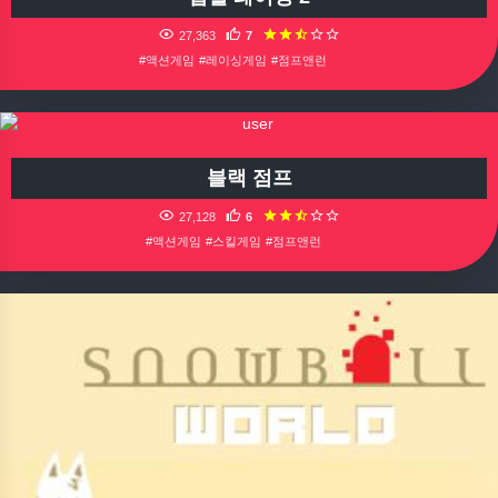
27,363
7
#액션게임
#레이싱게임
#점프앤런
블랙 점프
27,128
6
#액션게임
#스킬게임
#점프앤런