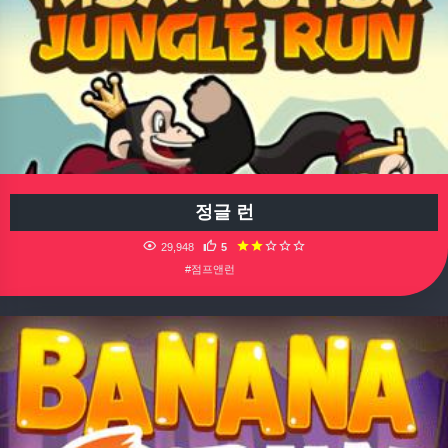
정글 런
29,948
5
#점프앤런