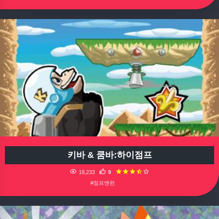
키바 & 쿰바:하이점프
18,233
9
#점프앤런