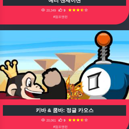
예티 센세이션
20,349
9
#점프앤런
키바 & 쿰바: 정글 카오스
20,061
9
#점프앤런