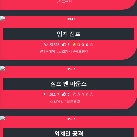
#점프앤런
엄지 점프
23,318
2
#액션게임
#스킬게임
#점프앤런
점프 앤 바운스
26,247
0
#스킬게임
#점프앤런
외계인 공격