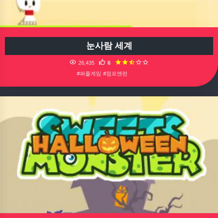
눈사람 세계
26,435
6
#퍼즐게임
#점프앤런