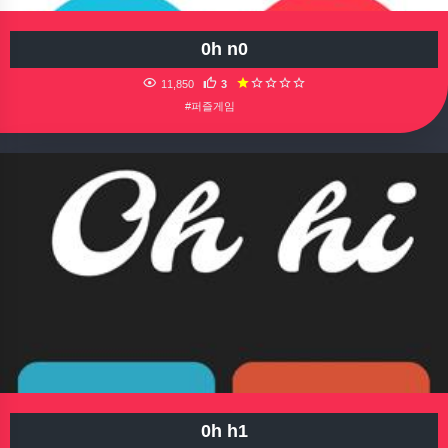
0h n0
11,850
3
#퍼즐게임
0h h1