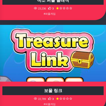
직소 퍼즐 클래식
23,236
3
#퍼즐게임
보물 링크
22,789
3
#퍼즐게임