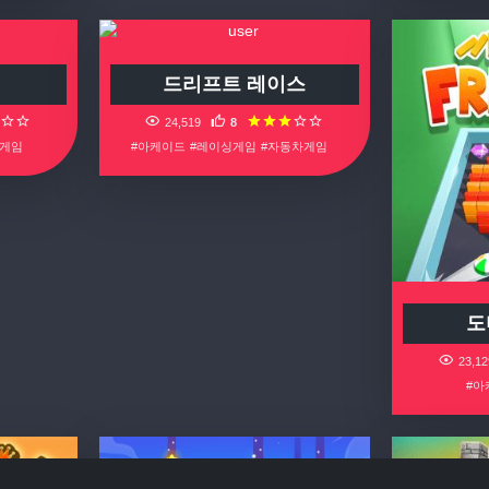
드리프트 레이스
24,519
8
킬게임
#아케이드
#레이싱게임
#자동차게임
도
23,12
#아