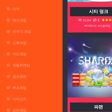
마작
시티 덩크
메이크업
23,104
9
#아케이드
#스킬게임
키우기 게임
교육게임
카드게임
자동차게임
점프앤런
퀴즈게임
다마고치
파편
요리게임