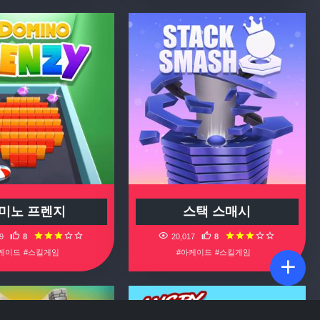
미노 프렌지
스택 스매시
9
8
20,017
8
케이드
#스킬게임
#아케이드
#스킬게임