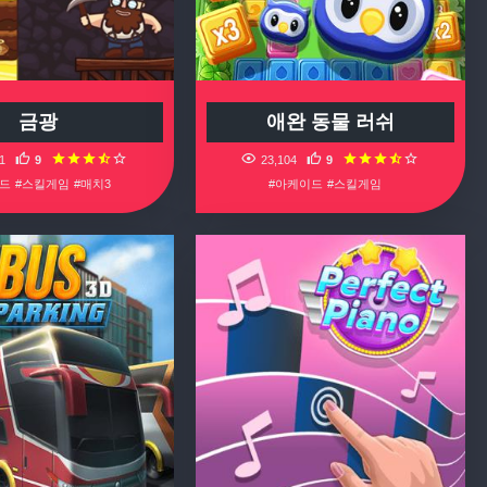
금광
애완 동물 러쉬
1
9
23,104
9
드
#스킬게임
#매치3
#아케이드
#스킬게임