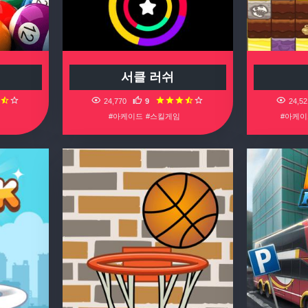
서클 러쉬
24,770
9
24,52
#아케이드
#스킬게임
#아케이