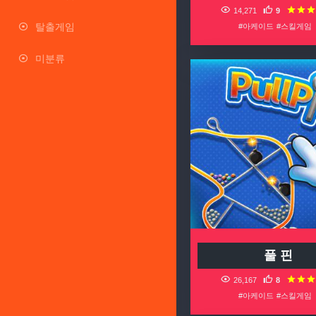
14,271
9
탈출게임
#아케이드
#스킬게임
미분류
풀 핀
26,167
8
#아케이드
#스킬게임