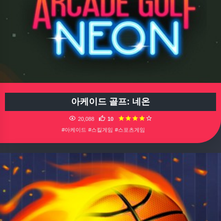
아케이드 골프: 네온
20,088
10
#아케이드
#스킬게임
#스포츠게임