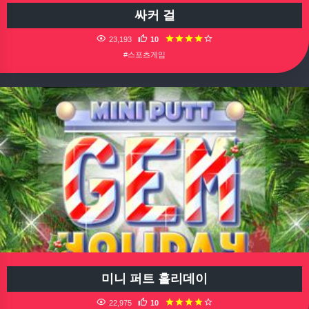
싸커 걸
23,193
10
#스포츠게임
미니 퍼트 홀리데이
22,975
10