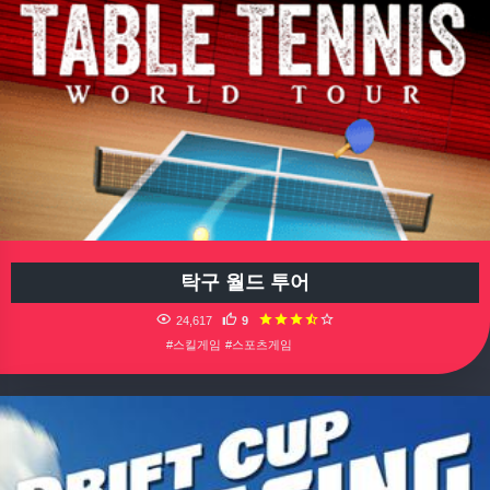
탁구 월드 투어
24,617
9
#스킬게임
#스포츠게임