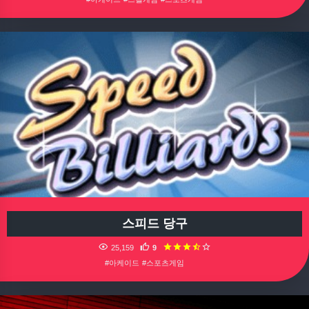
스피드 당구
25,159
9
#아케이드
#스포츠게임