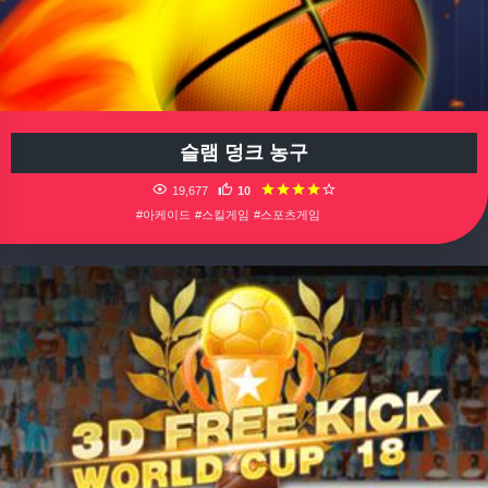
슬램 덩크 농구
19,677
10
#아케이드
#스킬게임
#스포츠게임