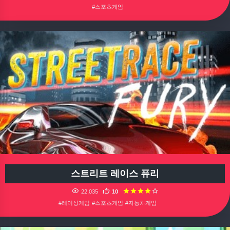
#스포츠게임
스트리트 레이스 퓨리
22,035
10
#레이싱게임
#스포츠게임
#자동차게임