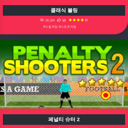
클래식 볼링
28,189
10
#스킬게임
#스포츠게임
페널티 슈터 2