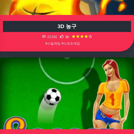
3D 농구
23,592
10
#스킬게임
#스포츠게임