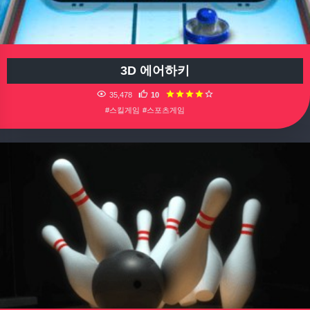
3D 에어하키
35,478
10
#스킬게임
#스포츠게임