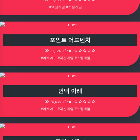
21,293
0
#액션게임
#스킬게임
포인트 어드벤처
21,124
0
#아케이드
#액션게임
#스킬게임
언덕 아래
20,638
0
#아케이드
#액션게임
#스킬게임