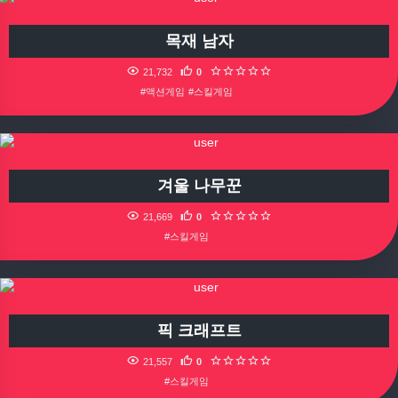
목재 남자
21,732
0
#액션게임
#스킬게임
겨울 나무꾼
21,669
0
#스킬게임
픽 크래프트
21,557
0
#스킬게임