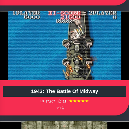
1943: The Battle Of Midway
17,957
11
#슈팅