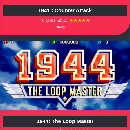
1941 : Counter Attack
22,686
11
#슈팅
1944: The Loop Master