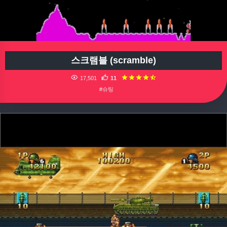
스크램블 (scramble)
17,501
11
#슈팅