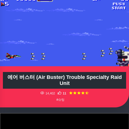
에어 버스터 (Air Buster) Trouble Specialty Raid
Unit
14,402
11
#슈팅