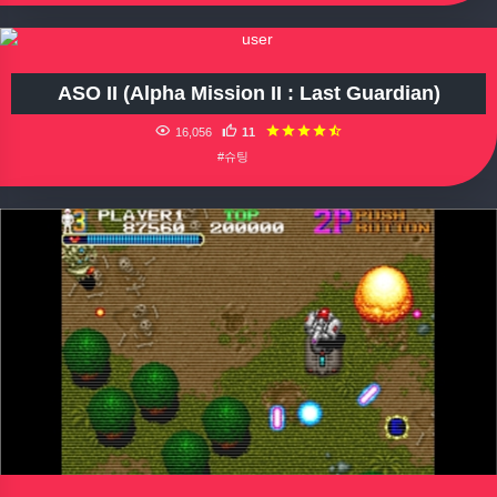
ASO II (Alpha Mission II : Last Guardian)
16,056
11
#슈팅