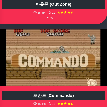
아웃존 (Out Zone)
15,854
11
#슈팅
코만도 (Commando)
15,438
11