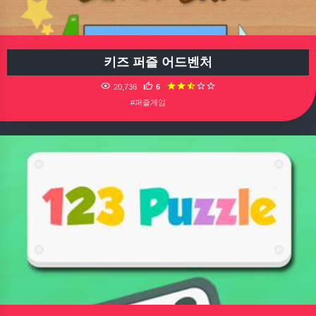
키즈 퍼즐 어드벤처
20,736
6
#퍼즐게임