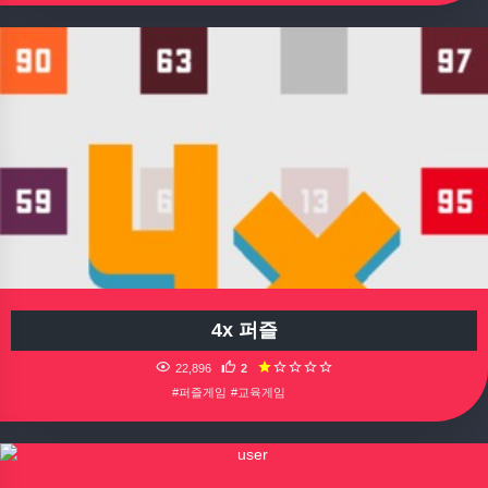
4x 퍼즐
22,896
2
#퍼즐게임
#교육게임