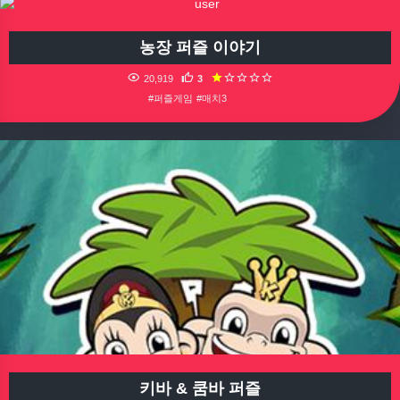
농장 퍼즐 ​​이야기
20,919
3
#퍼즐게임
#매치3
키바 & 쿰바 퍼즐