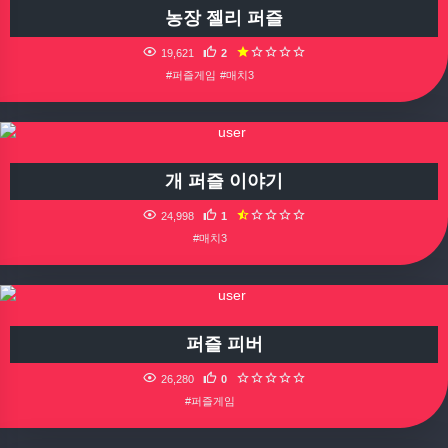
농장 젤리 퍼즐
19,621
2
#퍼즐게임
#매치3
개 퍼즐 이야기
24,998
1
#매치3
퍼즐 피버
26,280
0
#퍼즐게임