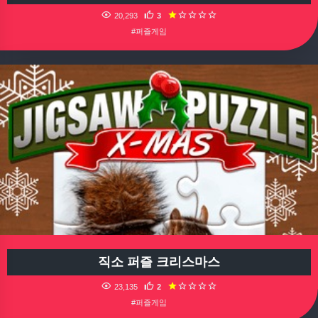
20,293
3
#퍼즐게임
직소 퍼즐 크리스마스
23,135
2
#퍼즐게임