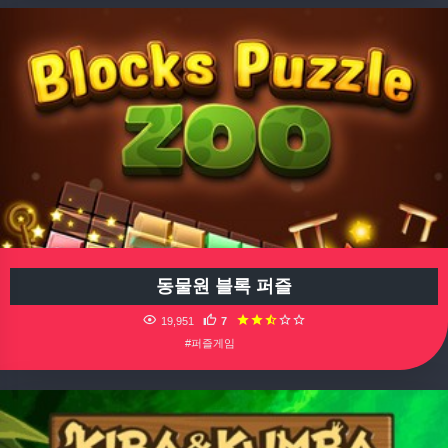
동물원 블록 퍼즐
19,951
7
#퍼즐게임