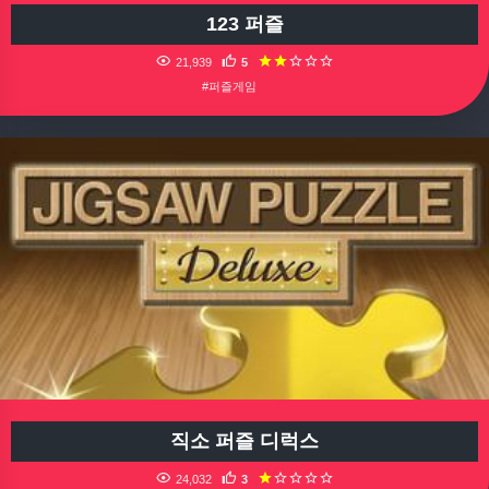
123 퍼즐
21,939
5
#퍼즐게임
직소 퍼즐 디럭스
24,032
3