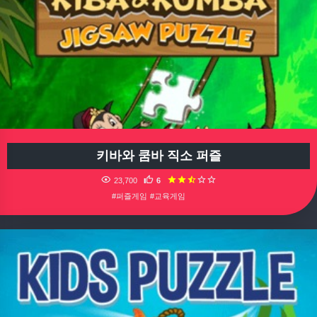
키바와 쿰바 직소 퍼즐
23,700
6
#퍼즐게임
#교육게임