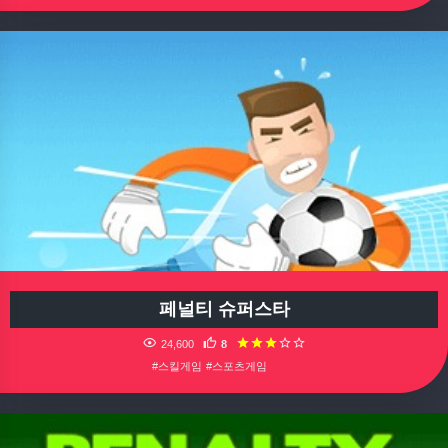
페널티 슈퍼스타
24,600
8
#스킬게임
#스포츠게임