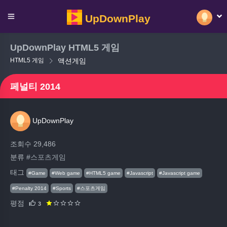
UpDownPlay
UpDownPlay HTML5 게임
HTML5 게임
액션게임
페널티 2014
UpDownPlay
조회수 29,486
분류
#스포츠게임
태그
#Game
#Web game
#HTML5 game
#Javascript
#Javascript game
#Penalty 2014
#Sports
#스포츠게임
평점
3