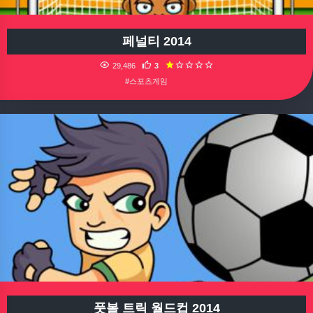
페널티 2014
29,486
3
#스포츠게임
풋볼 트릭 월드컵 2014